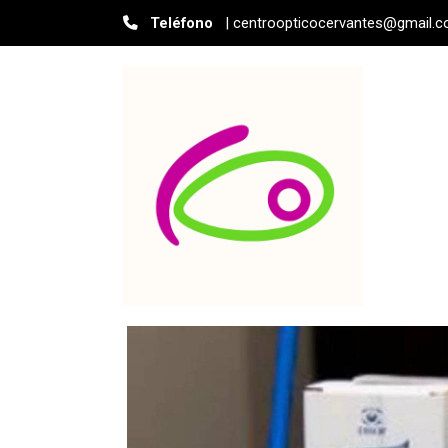
Teléfono
| centroopticocervantes@gmail.